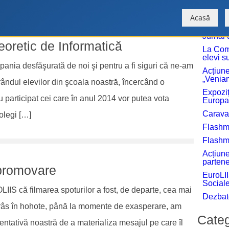
Acasă
Jurnal 
eoretic de Informatică
La Com
elevi s
ania desfăşurată de noi şi pentru a fi siguri că ne-am
Acțiune
„Venia
 rândul elevilor din şcoala noastră, încercând o
Expoziț
u participat cei care în anul 2014 vor putea vota
Europa
Carav
olegi […]
Flashm
Flashmo
Acțiune
partene
 promovare
EuroLII
Social
IIS că filmarea spoturilor a fost, de departe, cea mai
Dezbat
 râs în hohote, până la momente de exasperare, am
Categ
tentativă noastră de a materializa mesajul pe care îl