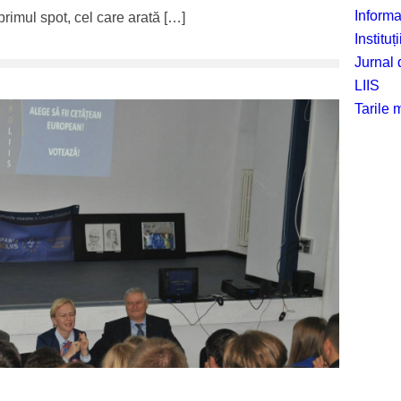
Informa
rimul spot, cel care arată […]
Institu
Jurnal 
LIIS
Tarile