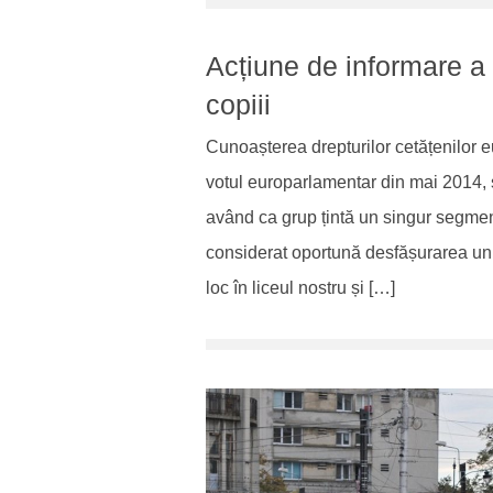
Acțiune de informare a p
copiii
Cunoașterea drepturilor cetățenilor eu
votul europarlamentar din mai 2014, 
având ca grup țintă un singur segment
considerat oportună desfășurarea unui 
loc în liceul nostru și […]