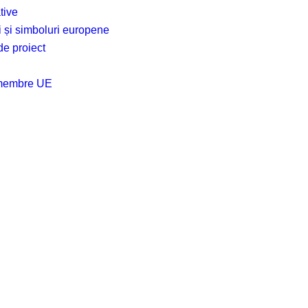
tive
ții și simboluri europene
de proiect
 membre UE