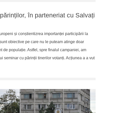
ărinților, în parteneriat cu Salvați
ropeni și conștientizrea importanței participării la
sunt obiective pe care nu le puteam atinge doar
 de populație. Astfel, spre finalul campaniei, am
seminar cu părinții tinerilor votanți. Acțiunea a a vut