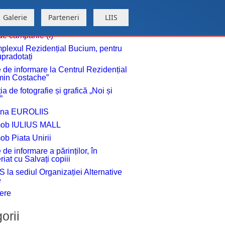
Galerie
Parteneri
LIIS
de campanie (I)
plexul Rezidențial Bucium, pentru
upradotați
 de informare la Centrul Rezidențial
min Costache”
ia de fotografie și grafică „Noi și
”
ana EUROLIIS
ob IULIUS MALL
b Piata Unirii
 de informare a părinților, în
riat cu Salvați copiii
S la sediul Organizației Alternative
e
ere
orii