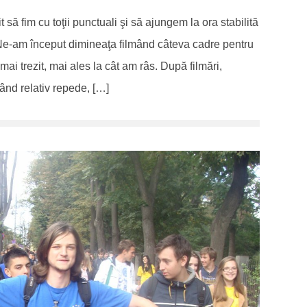
t să fim cu toţii punctuali şi să ajungem la ora stabilită
 Ne-am început dimineaţa filmând câteva cadre pentru
mai trezit, mai ales la cât am râs. După filmări,
nând relativ repede, […]