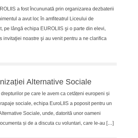
UROLIIS a fost încununată prin organizarea dezbaterii
mentul a avut loc în amfiteatrul Liceului de
it, pe lângă echipa EUROLIIS şi o parte din elevi,
s invitaţiei noastre şi au venit pentru a ne clarifica
nizației Alternative Sociale
 drepturilor pe care le avem ca cetățeni europeni și
erapaje sociale, echipa EuroLIIS a poposit pentru un
 Alternative Sociale, unde, datorită unor oameni
documenta și de a discuta cu voluntari, care le-au […]