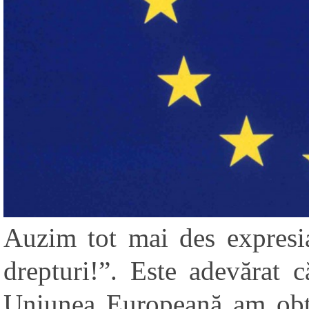
Auzim tot mai des expresi
drepturi!”. Este adevărat 
Uniunea Europeană am obți