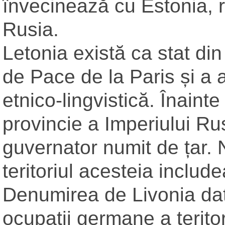
învecinează cu Estonia, re
Rusia.
Letonia există ca stat di
de Pace de la Paris și a a
etnico-lingvistică. Înaint
provincie a Imperiului Ru
guvernator numit de țar. 
teritoriul acesteia includ
Denumirea de Livonia dat
ocupații germane a teritori