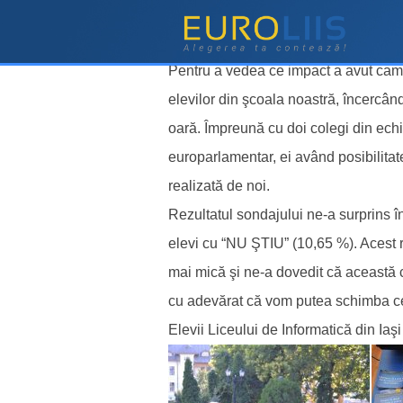
Urna mobilă în Lic
Pentru a vedea ce impact a avut campa
elevilor din şcoala noastră, încercân
oară. Împreună cu doi colegi din echi
europarlamentar, ei având posibilita
realizată de noi.
Rezultatul sondajului ne-a surprins 
elevi cu “NU ŞTIU” (10,65 %). Acest re
mai mică şi ne-a dovedit că această 
cu adevărat că vom putea schimba ceva
Elevii Liceului de Informatică din Iaşi