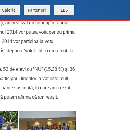
Galerie
Parteneri
LIIS
i, am realizat un sondaj în rândul
 anul 2014 vor putea vota pentru prima
 2014 vor participa la votul
şi depună “votul” într-o urnă mobilă,
, 53 de elevi cu “NU” (15,38 %) şi 36
ticipării tinerilor la vot este mult
panie susținută, în care am crezut
că putem afirma că am reușit.