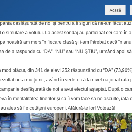
eul Teoretic de Informatică
Acasă
nia desfăşurată de noi şi pentru a fi siguri că ne-am făcut auziţ
d o simulare a votului. La acest sondaj au participat cei care în
pa noastră am mers în fiecare clasă şi i-am întrebat dacă în anul
tea de a raspunde cu “DA”, “NU” sau “NU ŞTIU”, urmând apoi să î
în mod plăcut, din 341 de elevi 252 răspunzând cu “DA” (73,96%)
zultat ne-a mulţumit, având în vedere că la nivel naţional rata par
campanie desfăşurată de noi a avut efectul aşteptat. După o cam
 în mentalitatea tinerilor și că îi vom face să ne asculte, iată 
 au ales să fie cetăţeni europeni. Alătură-te lor! Votează!